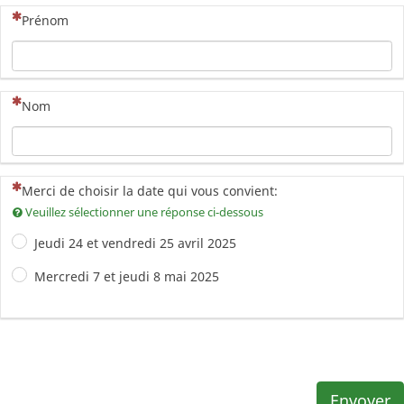
(Cette question est obligatoire)
Prénom
(Cette question est obligatoire)
Nom
(Cette question est obligatoire)
Merci de choisir la date qui vous convient:
Veuillez sélectionner une réponse ci-dessous
Jeudi 24 et vendredi 25 avril 2025
Mercredi 7 et jeudi 8 mai 2025
Envoyer