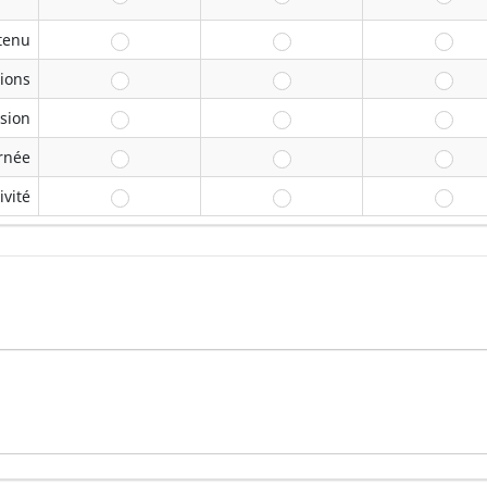
tenu
ions
sion
rnée
ivité